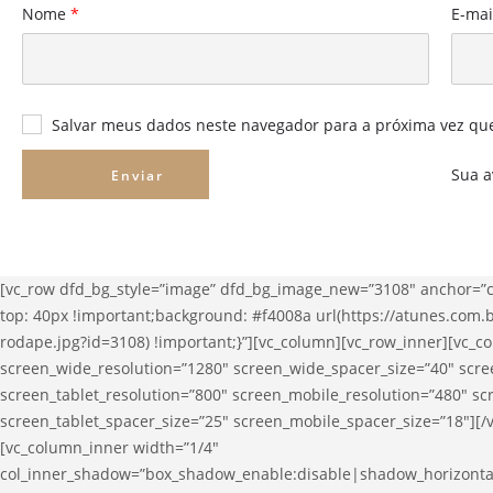
Nome
*
E-ma
Salvar meus dados neste navegador para a próxima vez qu
Sua a
[vc_row dfd_bg_style=”image” dfd_bg_image_new=”3108″ anchor=”
top: 40px !important;background: #f4008a url(https://atunes.com.
rodape.jpg?id=3108) !important;}”][vc_column][vc_row_inner][vc_c
screen_wide_resolution=”1280″ screen_wide_spacer_size=”40″ scr
screen_tablet_resolution=”800″ screen_mobile_resolution=”480″ s
screen_tablet_spacer_size=”25″ screen_mobile_spacer_size=”18″][/
[vc_column_inner width=”1/4″
col_inner_shadow=”box_shadow_enable:disable|shadow_horizont