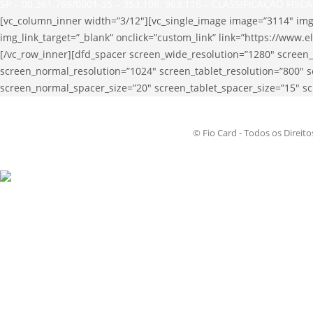
SP – 00.361.769/0001-35 – 353.108. 963.116 – CLASSIFICAÇÃO FISC
[vc_column_inner width=”3/12″][vc_single_image image=”3114″ img_
img_link_target=”_blank” onclick=”custom_link” link=”https://www.
[/vc_row_inner][dfd_spacer screen_wide_resolution=”1280″ screen
screen_normal_resolution=”1024″ screen_tablet_resolution=”800″ 
screen_normal_spacer_size=”20″ screen_tablet_spacer_size=”15″ sc
© Fio Card - Todos os Direit