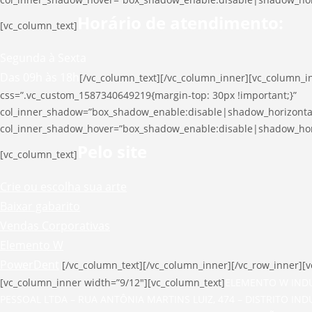
Horário de atendimento:
[vc_column_text]
Segunda à Sexta
Das 09h às 18h
[/vc_column_text][/vc_column_inner][vc_column_i
css=”.vc_custom_1587340649219{margin-top: 30px !important;}”
col_inner_shadow=”box_shadow_enable:disable|shadow_horizont
col_inner_shadow_hover=”box_shadow_enable:disable|shadow_ho
Pelo site
[vc_column_text]
Crie ou escolha sua arte
Baixar gabarito
Vendas Corporativas
Elemento W
PowerDent
[/vc_column_text][/vc_column_inner][/vc_row_inner][v
[vc_column_inner width=”9/12″][vc_column_text]
ELEMENTO W INDU
PESSOAL LTDA – RUA ANTÔNIA MARTINS LUIZ, 474 – DISTRITO INDU