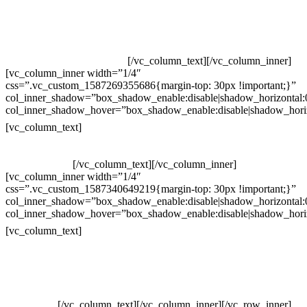
Televendas: (19) 3936-4011
Televendas: (19) 3936-4004
Whatsapp: (19) 97147-3457
Whatsapp: (19) 99832-9405
Whatsapp: (19) 99854-3749
[/vc_column_text][/vc_column_inner]
[vc_column_inner width=”1/4″
css=”.vc_custom_1587269355686{margin-top: 30px !important;}”
col_inner_shadow=”box_shadow_enable:disable|shadow_horizontal
col_inner_shadow_hover=”box_shadow_enable:disable|shadow_hori
Horário de atendimento:
[vc_column_text]
Segunda à Sexta
Das 09h às 18h
[/vc_column_text][/vc_column_inner]
[vc_column_inner width=”1/4″
css=”.vc_custom_1587340649219{margin-top: 30px !important;}”
col_inner_shadow=”box_shadow_enable:disable|shadow_horizontal
col_inner_shadow_hover=”box_shadow_enable:disable|shadow_hori
Pelo site
[vc_column_text]
Crie ou escolha sua arte
Baixar gabarito
Vendas Corporativas
Elemento W
PowerDent
[/vc_column_text][/vc_column_inner][/vc_row_inner]