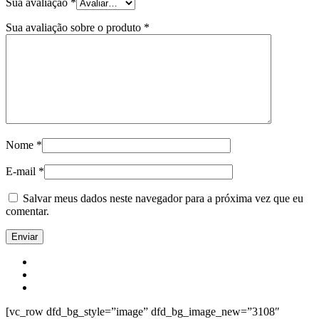
Sua avaliação
*
Sua avaliação sobre o produto
*
Nome
*
E-mail
*
Salvar meus dados neste navegador para a próxima vez que eu
comentar.
[vc_row dfd_bg_style=”image” dfd_bg_image_new=”3108″