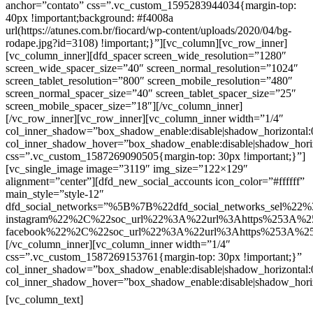
anchor=”contato” css=”.vc_custom_1595283944034{margin-top:
40px !important;background: #f4008a
url(https://atunes.com.br/fiocard/wp-content/uploads/2020/04/bg-
rodape.jpg?id=3108) !important;}”][vc_column][vc_row_inner]
[vc_column_inner][dfd_spacer screen_wide_resolution=”1280″
screen_wide_spacer_size=”40″ screen_normal_resolution=”1024″
screen_tablet_resolution=”800″ screen_mobile_resolution=”480″
screen_normal_spacer_size=”40″ screen_tablet_spacer_size=”25″
screen_mobile_spacer_size=”18″][/vc_column_inner]
[/vc_row_inner][vc_row_inner][vc_column_inner width=”1/4″
col_inner_shadow=”box_shadow_enable:disable|shadow_horizontal
col_inner_shadow_hover=”box_shadow_enable:disable|shadow_hori
css=”.vc_custom_1587269090505{margin-top: 30px !important;}”]
[vc_single_image image=”3119″ img_size=”122×129″
alignment=”center”][dfd_new_social_accounts icon_color=”#ffffff”
main_style=”style-12″
dfd_social_networks=”%5B%7B%22dfd_social_networks_sel%22%
instagram%22%2C%22soc_url%22%3A%22url%3Ahttps%253A%2
facebook%22%2C%22soc_url%22%3A%22url%3Ahttps%253A%2
[/vc_column_inner][vc_column_inner width=”1/4″
css=”.vc_custom_1587269153761{margin-top: 30px !important;}”
col_inner_shadow=”box_shadow_enable:disable|shadow_horizontal
col_inner_shadow_hover=”box_shadow_enable:disable|shadow_hori
Contatos
[vc_column_text]