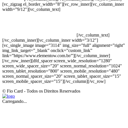
[vc_zigzag el_border_width=”8″][vc_row_inner][vc_column_inner
width=”9/12″][vc_column_text]
ELEMENTO W INDUSTRIA E
COMERCIO DE PRODUTOS DE HIGIENE PESSOAL LTDA –
RUA ANTÔNIA MARTINS LUIZ, 474 – DISTRITO
INDUSTRIAL JOÃO NAREZI – 13.347-404 – INDAIATUBA –
SP – 00.361.769/0001-35 – 353.108. 963.116 –
CLASSIFICAÇÃO FISCAL: 33062000
[/vc_column_text]
[/vc_column_inner][vc_column_inner width=”3/12″]
[vc_single_image image=”3114″ img_size=”full” alignment=”right”
img_link_target=”_blank” onclick=”custom_link”
link=”https://www.elementow.com.br/”][/vc_column_inner]
[/vc_row_inner][dfd_spacer screen_wide_resolution=”1280″
screen_wide_spacer_size=”20″ screen_normal_resolution=”1024″
screen_tablet_resolution=”800″ screen_mobile_resolution=”480″
screen_normal_spacer_size=”20″ screen_tablet_spacer_size=”15″
screen_mobile_spacer_size=”15″][/vc_column][/vc_row]
© Fio Card - Todos os Direitos Reservados
Carregando...