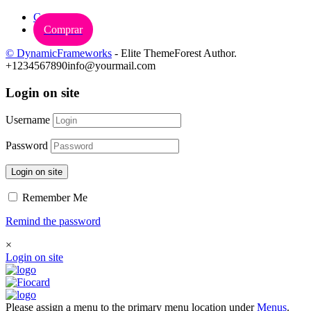
Carrinho
Comprar
© DynamicFrameworks
- Elite ThemeForest Author.
+1234567890
info@yourmail.com
Login on site
Username
Password
Login on site
Remember Me
Remind the password
×
Login on site
Please assign a menu to the primary menu location under
Menus
.