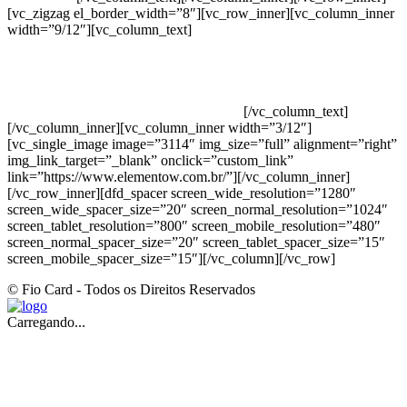
[vc_zigzag el_border_width=”8″][vc_row_inner][vc_column_inner
width=”9/12″][vc_column_text]
ELEMENTO W INDUSTRIA E
COMERCIO DE PRODUTOS DE HIGIENE PESSOAL LTDA –
RUA ANTÔNIA MARTINS LUIZ, 474 – DISTRITO
INDUSTRIAL JOÃO NAREZI – 13.347-404 – INDAIATUBA –
SP – 00.361.769/0001-35 – 353.108. 963.116 –
CLASSIFICAÇÃO FISCAL: 33062000
[/vc_column_text]
[/vc_column_inner][vc_column_inner width=”3/12″]
[vc_single_image image=”3114″ img_size=”full” alignment=”right”
img_link_target=”_blank” onclick=”custom_link”
link=”https://www.elementow.com.br/”][/vc_column_inner]
[/vc_row_inner][dfd_spacer screen_wide_resolution=”1280″
screen_wide_spacer_size=”20″ screen_normal_resolution=”1024″
screen_tablet_resolution=”800″ screen_mobile_resolution=”480″
screen_normal_spacer_size=”20″ screen_tablet_spacer_size=”15″
screen_mobile_spacer_size=”15″][/vc_column][/vc_row]
© Fio Card - Todos os Direitos Reservados
Carregando...