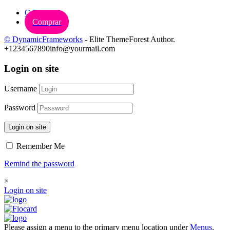
Carrinho
Comprar
© DynamicFrameworks
- Elite ThemeForest Author.
+1234567890
info@yourmail.com
Login on site
Username
Password
Login on site
Remember Me
Remind the password
×
Login on site
Please assign a menu to the primary menu location under
Menus
.