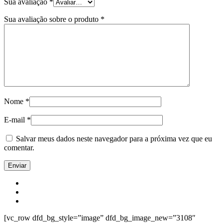
Sua avaliação
*
Sua avaliação sobre o produto
*
Nome
*
E-mail
*
Salvar meus dados neste navegador para a próxima vez que eu
comentar.
[vc_row dfd_bg_style=”image” dfd_bg_image_new=”3108″