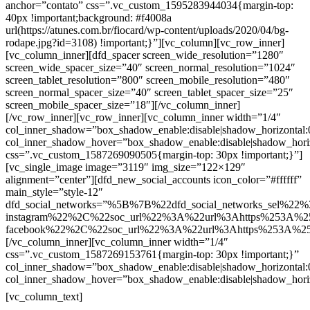
anchor=”contato” css=”.vc_custom_1595283944034{margin-top:
40px !important;background: #f4008a
url(https://atunes.com.br/fiocard/wp-content/uploads/2020/04/bg-
rodape.jpg?id=3108) !important;}”][vc_column][vc_row_inner]
[vc_column_inner][dfd_spacer screen_wide_resolution=”1280″
screen_wide_spacer_size=”40″ screen_normal_resolution=”1024″
screen_tablet_resolution=”800″ screen_mobile_resolution=”480″
screen_normal_spacer_size=”40″ screen_tablet_spacer_size=”25″
screen_mobile_spacer_size=”18″][/vc_column_inner]
[/vc_row_inner][vc_row_inner][vc_column_inner width=”1/4″
col_inner_shadow=”box_shadow_enable:disable|shadow_horizontal
col_inner_shadow_hover=”box_shadow_enable:disable|shadow_hori
css=”.vc_custom_1587269090505{margin-top: 30px !important;}”]
[vc_single_image image=”3119″ img_size=”122×129″
alignment=”center”][dfd_new_social_accounts icon_color=”#ffffff”
main_style=”style-12″
dfd_social_networks=”%5B%7B%22dfd_social_networks_sel%22%
instagram%22%2C%22soc_url%22%3A%22url%3Ahttps%253A%2
facebook%22%2C%22soc_url%22%3A%22url%3Ahttps%253A%2
[/vc_column_inner][vc_column_inner width=”1/4″
css=”.vc_custom_1587269153761{margin-top: 30px !important;}”
col_inner_shadow=”box_shadow_enable:disable|shadow_horizontal
col_inner_shadow_hover=”box_shadow_enable:disable|shadow_hori
Contatos
[vc_column_text]