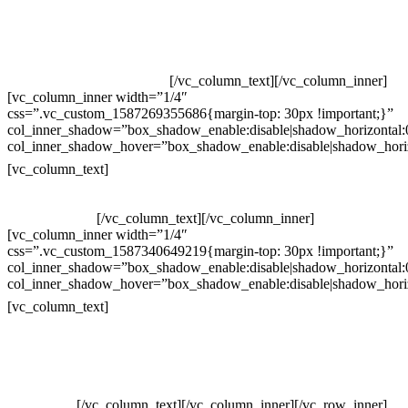
Televendas: (19) 3936-4011
Televendas: (19) 3936-4004
Whatsapp: (19) 97147-3457
Whatsapp: (19) 99832-9405
Whatsapp: (19) 99854-3749
[/vc_column_text][/vc_column_inner]
[vc_column_inner width=”1/4″
css=”.vc_custom_1587269355686{margin-top: 30px !important;}”
col_inner_shadow=”box_shadow_enable:disable|shadow_horizontal
col_inner_shadow_hover=”box_shadow_enable:disable|shadow_hori
Horário de atendimento:
[vc_column_text]
Segunda à Sexta
Das 09h às 18h
[/vc_column_text][/vc_column_inner]
[vc_column_inner width=”1/4″
css=”.vc_custom_1587340649219{margin-top: 30px !important;}”
col_inner_shadow=”box_shadow_enable:disable|shadow_horizontal
col_inner_shadow_hover=”box_shadow_enable:disable|shadow_hori
Pelo site
[vc_column_text]
Crie ou escolha sua arte
Baixar gabarito
Vendas Corporativas
Elemento W
PowerDent
[/vc_column_text][/vc_column_inner][/vc_row_inner]