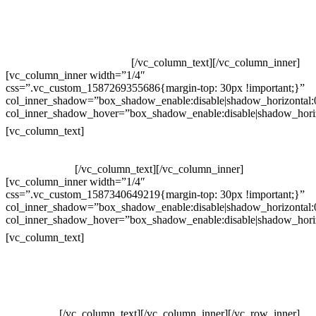
Televendas: (19) 3936-4011
Televendas: (19) 3936-4004
Whatsapp: (19) 97147-3457
Whatsapp: (19) 99832-9405
Whatsapp: (19) 99854-3749
[/vc_column_text][/vc_column_inner]
[vc_column_inner width=”1/4″
css=”.vc_custom_1587269355686{margin-top: 30px !important;}”
col_inner_shadow=”box_shadow_enable:disable|shadow_horizontal
col_inner_shadow_hover=”box_shadow_enable:disable|shadow_hori
Horário de atendimento:
[vc_column_text]
Segunda à Sexta
Das 09h às 18h
[/vc_column_text][/vc_column_inner]
[vc_column_inner width=”1/4″
css=”.vc_custom_1587340649219{margin-top: 30px !important;}”
col_inner_shadow=”box_shadow_enable:disable|shadow_horizontal
col_inner_shadow_hover=”box_shadow_enable:disable|shadow_hori
Pelo site
[vc_column_text]
Crie ou escolha sua arte
Baixar gabarito
Vendas Corporativas
Elemento W
PowerDent
[/vc_column_text][/vc_column_inner][/vc_row_inner]