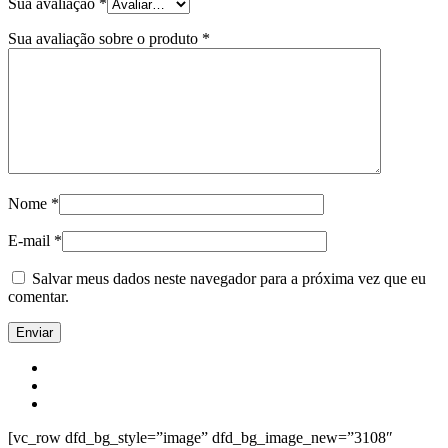
Sua avaliação
*
Sua avaliação sobre o produto
*
Nome
*
E-mail
*
Salvar meus dados neste navegador para a próxima vez que eu
comentar.
[vc_row dfd_bg_style=”image” dfd_bg_image_new=”3108″