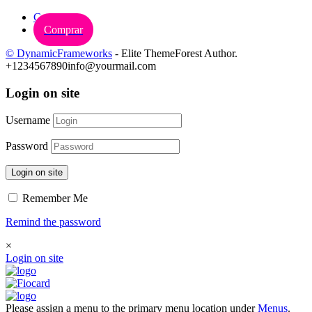
Carrinho
Comprar
© DynamicFrameworks
- Elite ThemeForest Author.
+1234567890
info@yourmail.com
Login on site
Username
Password
Login on site
Remember Me
Remind the password
×
Login on site
Please assign a menu to the primary menu location under
Menus
.