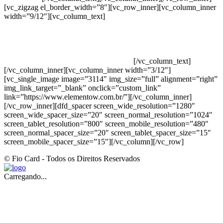
[vc_zigzag el_border_width=”8″][vc_row_inner][vc_column_inner
width=”9/12″][vc_column_text]
ELEMENTO W INDUSTRIA E
COMERCIO DE PRODUTOS DE HIGIENE PESSOAL LTDA –
RUA ANTÔNIA MARTINS LUIZ, 474 – DISTRITO
INDUSTRIAL JOÃO NAREZI – 13.347-404 – INDAIATUBA –
SP – 00.361.769/0001-35 – 353.108. 963.116 –
CLASSIFICAÇÃO FISCAL: 33062000
[/vc_column_text]
[/vc_column_inner][vc_column_inner width=”3/12″]
[vc_single_image image=”3114″ img_size=”full” alignment=”right”
img_link_target=”_blank” onclick=”custom_link”
link=”https://www.elementow.com.br/”][/vc_column_inner]
[/vc_row_inner][dfd_spacer screen_wide_resolution=”1280″
screen_wide_spacer_size=”20″ screen_normal_resolution=”1024″
screen_tablet_resolution=”800″ screen_mobile_resolution=”480″
screen_normal_spacer_size=”20″ screen_tablet_spacer_size=”15″
screen_mobile_spacer_size=”15″][/vc_column][/vc_row]
© Fio Card - Todos os Direitos Reservados
Carregando...