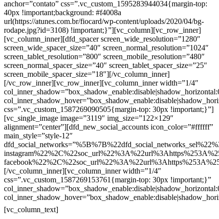
anchor=”contato” css=”.vc_custom_1595283944034{margin-top:
40px !important;background: #f4008a
url(https://atunes.com.br/fiocard/wp-content/uploads/2020/04/bg-
rodape.jpg?id=3108) !important;}”][vc_column][vc_row_inner]
[vc_column_inner][dfd_spacer screen_wide_resolution=”1280″
screen_wide_spacer_size=”40″ screen_normal_resolution=”1024″
screen_tablet_resolution=”800″ screen_mobile_resolution=”480″
screen_normal_spacer_size=”40″ screen_tablet_spacer_size=”25″
screen_mobile_spacer_size=”18″][/vc_column_inner]
[/vc_row_inner][vc_row_inner][vc_column_inner width=”1/4″
col_inner_shadow=”box_shadow_enable:disable|shadow_horizontal
col_inner_shadow_hover=”box_shadow_enable:disable|shadow_hori
css=”.vc_custom_1587269090505{margin-top: 30px !important;}”]
[vc_single_image image=”3119″ img_size=”122×129″
alignment=”center”][dfd_new_social_accounts icon_color=”#ffffff”
main_style=”style-12″
dfd_social_networks=”%5B%7B%22dfd_social_networks_sel%22%
instagram%22%2C%22soc_url%22%3A%22url%3Ahttps%253A%2
facebook%22%2C%22soc_url%22%3A%22url%3Ahttps%253A%2
[/vc_column_inner][vc_column_inner width=”1/4″
css=”.vc_custom_1587269153761{margin-top: 30px !important;}”
col_inner_shadow=”box_shadow_enable:disable|shadow_horizontal
col_inner_shadow_hover=”box_shadow_enable:disable|shadow_hori
Contatos
[vc_column_text]