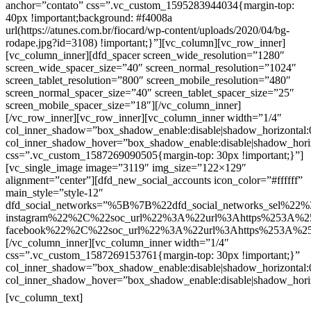
anchor=”contato” css=”.vc_custom_1595283944034{margin-top:
40px !important;background: #f4008a
url(https://atunes.com.br/fiocard/wp-content/uploads/2020/04/bg-
rodape.jpg?id=3108) !important;}”][vc_column][vc_row_inner]
[vc_column_inner][dfd_spacer screen_wide_resolution=”1280″
screen_wide_spacer_size=”40″ screen_normal_resolution=”1024″
screen_tablet_resolution=”800″ screen_mobile_resolution=”480″
screen_normal_spacer_size=”40″ screen_tablet_spacer_size=”25″
screen_mobile_spacer_size=”18″][/vc_column_inner]
[/vc_row_inner][vc_row_inner][vc_column_inner width=”1/4″
col_inner_shadow=”box_shadow_enable:disable|shadow_horizontal
col_inner_shadow_hover=”box_shadow_enable:disable|shadow_hori
css=”.vc_custom_1587269090505{margin-top: 30px !important;}”]
[vc_single_image image=”3119″ img_size=”122×129″
alignment=”center”][dfd_new_social_accounts icon_color=”#ffffff”
main_style=”style-12″
dfd_social_networks=”%5B%7B%22dfd_social_networks_sel%22%
instagram%22%2C%22soc_url%22%3A%22url%3Ahttps%253A%2
facebook%22%2C%22soc_url%22%3A%22url%3Ahttps%253A%2
[/vc_column_inner][vc_column_inner width=”1/4″
css=”.vc_custom_1587269153761{margin-top: 30px !important;}”
col_inner_shadow=”box_shadow_enable:disable|shadow_horizontal
col_inner_shadow_hover=”box_shadow_enable:disable|shadow_hori
Contatos
[vc_column_text]