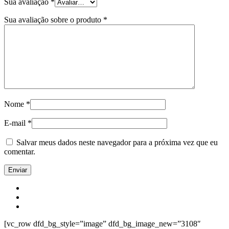
Sua avaliação
*
Sua avaliação sobre o produto
*
Nome
*
E-mail
*
Salvar meus dados neste navegador para a próxima vez que eu
comentar.
[vc_row dfd_bg_style=”image” dfd_bg_image_new=”3108″