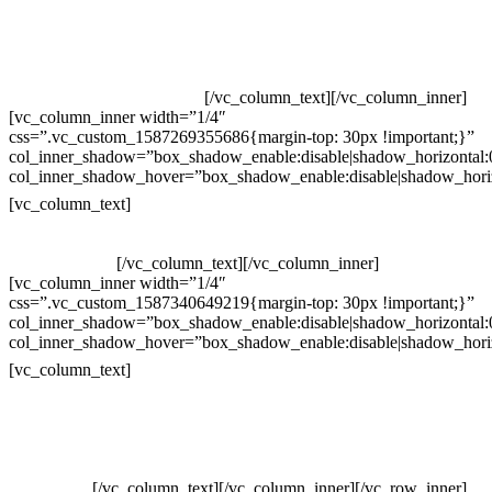
Televendas: (19) 3936-4011
Televendas: (19) 3936-4004
Whatsapp: (19) 97147-3457
Whatsapp: (19) 99832-9405
Whatsapp: (19) 99854-3749
[/vc_column_text][/vc_column_inner]
[vc_column_inner width=”1/4″
css=”.vc_custom_1587269355686{margin-top: 30px !important;}”
col_inner_shadow=”box_shadow_enable:disable|shadow_horizontal
col_inner_shadow_hover=”box_shadow_enable:disable|shadow_hori
Horário de atendimento:
[vc_column_text]
Segunda à Sexta
Das 09h às 18h
[/vc_column_text][/vc_column_inner]
[vc_column_inner width=”1/4″
css=”.vc_custom_1587340649219{margin-top: 30px !important;}”
col_inner_shadow=”box_shadow_enable:disable|shadow_horizontal
col_inner_shadow_hover=”box_shadow_enable:disable|shadow_hori
Pelo site
[vc_column_text]
Crie ou escolha sua arte
Baixar gabarito
Vendas Corporativas
Elemento W
PowerDent
[/vc_column_text][/vc_column_inner][/vc_row_inner]