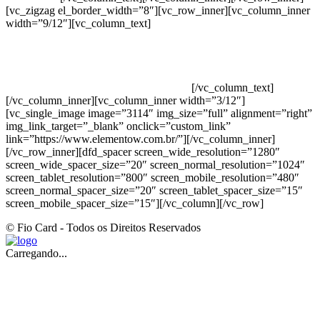
[vc_zigzag el_border_width=”8″][vc_row_inner][vc_column_inner
width=”9/12″][vc_column_text]
ELEMENTO W INDUSTRIA E
COMERCIO DE PRODUTOS DE HIGIENE PESSOAL LTDA –
RUA ANTÔNIA MARTINS LUIZ, 474 – DISTRITO
INDUSTRIAL JOÃO NAREZI – 13.347-404 – INDAIATUBA –
SP – 00.361.769/0001-35 – 353.108. 963.116 –
CLASSIFICAÇÃO FISCAL: 33062000
[/vc_column_text]
[/vc_column_inner][vc_column_inner width=”3/12″]
[vc_single_image image=”3114″ img_size=”full” alignment=”right”
img_link_target=”_blank” onclick=”custom_link”
link=”https://www.elementow.com.br/”][/vc_column_inner]
[/vc_row_inner][dfd_spacer screen_wide_resolution=”1280″
screen_wide_spacer_size=”20″ screen_normal_resolution=”1024″
screen_tablet_resolution=”800″ screen_mobile_resolution=”480″
screen_normal_spacer_size=”20″ screen_tablet_spacer_size=”15″
screen_mobile_spacer_size=”15″][/vc_column][/vc_row]
© Fio Card - Todos os Direitos Reservados
Carregando...