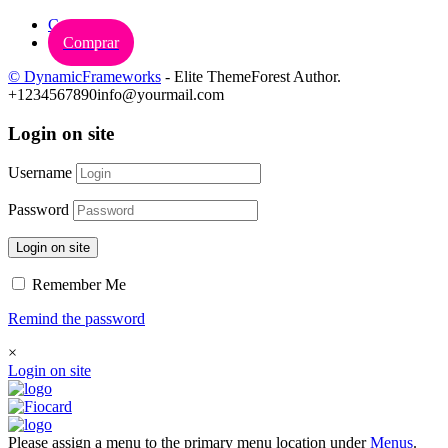
Carrinho
Comprar
© DynamicFrameworks
- Elite ThemeForest Author.
+1234567890
info@yourmail.com
Login on site
Username
Password
Login on site
Remember Me
Remind the password
×
Login on site
Please assign a menu to the primary menu location under
Menus
.