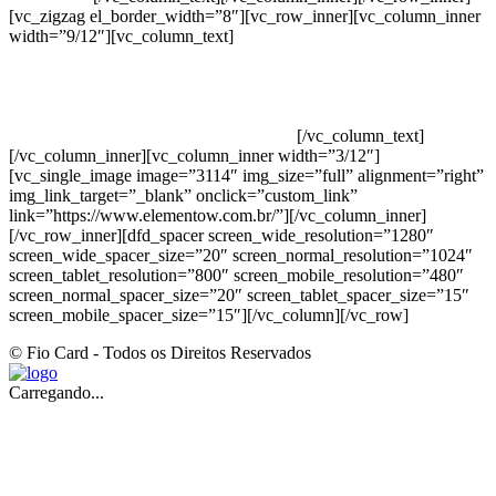
[vc_zigzag el_border_width=”8″][vc_row_inner][vc_column_inner
width=”9/12″][vc_column_text]
ELEMENTO W INDUSTRIA E
COMERCIO DE PRODUTOS DE HIGIENE PESSOAL LTDA –
RUA ANTÔNIA MARTINS LUIZ, 474 – DISTRITO
INDUSTRIAL JOÃO NAREZI – 13.347-404 – INDAIATUBA –
SP – 00.361.769/0001-35 – 353.108. 963.116 –
CLASSIFICAÇÃO FISCAL: 33062000
[/vc_column_text]
[/vc_column_inner][vc_column_inner width=”3/12″]
[vc_single_image image=”3114″ img_size=”full” alignment=”right”
img_link_target=”_blank” onclick=”custom_link”
link=”https://www.elementow.com.br/”][/vc_column_inner]
[/vc_row_inner][dfd_spacer screen_wide_resolution=”1280″
screen_wide_spacer_size=”20″ screen_normal_resolution=”1024″
screen_tablet_resolution=”800″ screen_mobile_resolution=”480″
screen_normal_spacer_size=”20″ screen_tablet_spacer_size=”15″
screen_mobile_spacer_size=”15″][/vc_column][/vc_row]
© Fio Card - Todos os Direitos Reservados
Carregando...