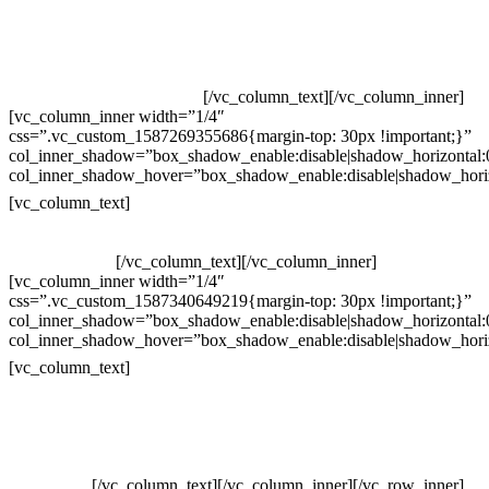
Televendas: (19) 3936-4011
Televendas: (19) 3936-4004
Whatsapp: (19) 97147-3457
Whatsapp: (19) 99832-9405
Whatsapp: (19) 99854-3749
[/vc_column_text][/vc_column_inner]
[vc_column_inner width=”1/4″
css=”.vc_custom_1587269355686{margin-top: 30px !important;}”
col_inner_shadow=”box_shadow_enable:disable|shadow_horizontal
col_inner_shadow_hover=”box_shadow_enable:disable|shadow_hori
Horário de atendimento:
[vc_column_text]
Segunda à Sexta
Das 09h às 18h
[/vc_column_text][/vc_column_inner]
[vc_column_inner width=”1/4″
css=”.vc_custom_1587340649219{margin-top: 30px !important;}”
col_inner_shadow=”box_shadow_enable:disable|shadow_horizontal
col_inner_shadow_hover=”box_shadow_enable:disable|shadow_hori
Pelo site
[vc_column_text]
Crie ou escolha sua arte
Baixar gabarito
Vendas Corporativas
Elemento W
PowerDent
[/vc_column_text][/vc_column_inner][/vc_row_inner]