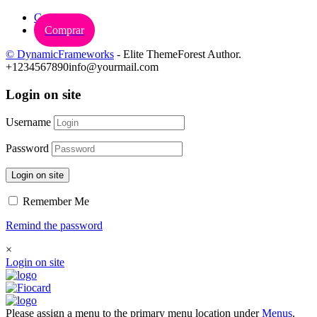
Carrinho
Comprar
© DynamicFrameworks
- Elite ThemeForest Author.
+1234567890
info@yourmail.com
Login on site
Username
Password
Login on site
Remember Me
Remind the password
×
Login on site
Please assign a menu to the primary menu location under
Menus
.