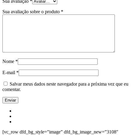
Sua avaliação
*
Sua avaliação sobre o produto
*
Nome
*
E-mail
*
Salvar meus dados neste navegador para a próxima vez que eu
comentar.
[vc_row dfd_bg_style=”image” dfd_bg_image_new=”3108″