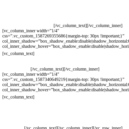
Televendas: (19) 3936-4011
Televendas: (19) 3936-4004
Whatsapp: (19) 97147-3457
Whatsapp: (19) 99832-9405
Whatsapp: (19) 99854-3749
[/vc_column_text][/vc_column_inner]
[vc_column_inner width=”1/4″
css=”.vc_custom_1587269355686{margin-top: 30px !important;}”
col_inner_shadow=”box_shadow_enable:disable|shadow_horizontal
col_inner_shadow_hover=”box_shadow_enable:disable|shadow_hori
Horário de atendimento:
[vc_column_text]
Segunda à Sexta
Das 09h às 18h
[/vc_column_text][/vc_column_inner]
[vc_column_inner width=”1/4″
css=”.vc_custom_1587340649219{margin-top: 30px !important;}”
col_inner_shadow=”box_shadow_enable:disable|shadow_horizontal
col_inner_shadow_hover=”box_shadow_enable:disable|shadow_hori
Pelo site
[vc_column_text]
Crie ou escolha sua arte
Baixar gabarito
Vendas Corporativas
Elemento W
PowerDent
[/vc_column_text][/vc_column_inner][/vc_row_inner]