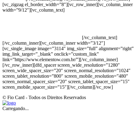
[vc_zigzag el_border_width=”8″][vc_row_inner][vc_column_inner
width=”9/12″][vc_column_text]
ELEMENTO W INDUSTRIA E
COMERCIO DE PRODUTOS DE HIGIENE PESSOAL LTDA –
RUA ANTÔNIA MARTINS LUIZ, 474 – DISTRITO
INDUSTRIAL JOÃO NAREZI – 13.347-404 – INDAIATUBA –
SP – 00.361.769/0001-35 – 353.108. 963.116 –
CLASSIFICAÇÃO FISCAL: 33062000
[/vc_column_text]
[/vc_column_inner][vc_column_inner width=”3/12″]
[vc_single_image image=”3114″ img_size=”full” alignment=”right”
img_link_target=”_blank” onclick=”custom_link”
link=”https://www.elementow.com.br/”][/vc_column_inner]
[/vc_row_inner][dfd_spacer screen_wide_resolution=”1280″
screen_wide_spacer_size=”20″ screen_normal_resolution=”1024″
screen_tablet_resolution=”800″ screen_mobile_resolution=”480″
screen_normal_spacer_size=”20″ screen_tablet_spacer_size=”15″
screen_mobile_spacer_size=”15″][/vc_column][/vc_row]
© Fio Card - Todos os Direitos Reservados
Carregando...