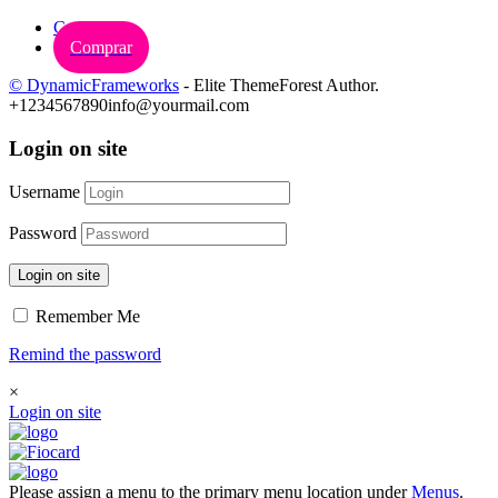
Carrinho
Comprar
© DynamicFrameworks
- Elite ThemeForest Author.
+1234567890
info@yourmail.com
Login on site
Username
Password
Login on site
Remember Me
Remind the password
×
Login on site
Please assign a menu to the primary menu location under
Menus
.