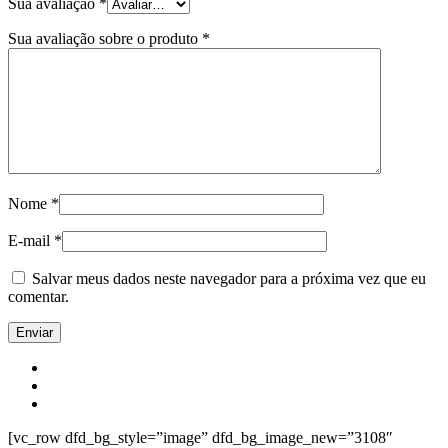
Sua avaliação
*
Sua avaliação sobre o produto
*
Nome
*
E-mail
*
Salvar meus dados neste navegador para a próxima vez que eu
comentar.
[vc_row dfd_bg_style=”image” dfd_bg_image_new=”3108″