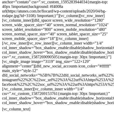
anchor=”contato” css=”.vc_custom_1595283944034{margin-top:
40px !important;background: #f4008a
url(https://atunes.com.br/fiocard/wp-content/uploads/2020/04/bg-
rodape.jpg?id=3108) !important;}”][vc_column][vc_row_inner]
[vc_column_inner][dfd_spacer screen_wide_resolution=”1280″
screen_wide_spacer_size=”40″ screen_normal_resolution=”1024″
screen_tablet_resolution=”800″ screen_mobile_resolution=”480″
screen_normal_spacer_size=”40″ screen_tablet_spacer_size=”25″
screen_mobile_spacer_size=”18″][/vc_column_inner]
[/vc_row_inner][vc_row_inner][vc_column_inner width=”1/4″
col_inner_shadow=”box_shadow_enable:disable|shadow_horizontal
col_inner_shadow_hover=”box_shadow_enable:disable|shadow_hori
css=”.vc_custom_1587269090505{margin-top: 30px !important;}”]
[vc_single_image image=”3119″ img_size=”122×129″
alignment=”center”][dfd_new_social_accounts icon_color=”#ffffff”
main_style=”style-12″
dfd_social_networks=”%5B%7B%22dfd_social_networks_sel%22%
instagram%22%2C%22soc_url%22%3A%22url%3Ahttps%253A%2
facebook%22%2C%22soc_url%22%3A%22url%3Ahttps%253A%2
[/vc_column_inner][vc_column_inner width=”1/4″
css=”.vc_custom_1587269153761{margin-top: 30px !important;}”
col_inner_shadow=”box_shadow_enable:disable|shadow_horizontal
col_inner_shadow_hover=”box_shadow_enable:disable|shadow_hori
Contatos
[vc_column_text]