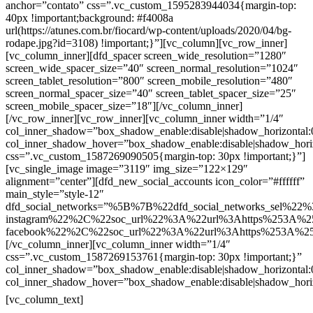
anchor=”contato” css=”.vc_custom_1595283944034{margin-top:
40px !important;background: #f4008a
url(https://atunes.com.br/fiocard/wp-content/uploads/2020/04/bg-
rodape.jpg?id=3108) !important;}”][vc_column][vc_row_inner]
[vc_column_inner][dfd_spacer screen_wide_resolution=”1280″
screen_wide_spacer_size=”40″ screen_normal_resolution=”1024″
screen_tablet_resolution=”800″ screen_mobile_resolution=”480″
screen_normal_spacer_size=”40″ screen_tablet_spacer_size=”25″
screen_mobile_spacer_size=”18″][/vc_column_inner]
[/vc_row_inner][vc_row_inner][vc_column_inner width=”1/4″
col_inner_shadow=”box_shadow_enable:disable|shadow_horizontal
col_inner_shadow_hover=”box_shadow_enable:disable|shadow_hori
css=”.vc_custom_1587269090505{margin-top: 30px !important;}”]
[vc_single_image image=”3119″ img_size=”122×129″
alignment=”center”][dfd_new_social_accounts icon_color=”#ffffff”
main_style=”style-12″
dfd_social_networks=”%5B%7B%22dfd_social_networks_sel%22%
instagram%22%2C%22soc_url%22%3A%22url%3Ahttps%253A%2
facebook%22%2C%22soc_url%22%3A%22url%3Ahttps%253A%2
[/vc_column_inner][vc_column_inner width=”1/4″
css=”.vc_custom_1587269153761{margin-top: 30px !important;}”
col_inner_shadow=”box_shadow_enable:disable|shadow_horizontal
col_inner_shadow_hover=”box_shadow_enable:disable|shadow_hori
Contatos
[vc_column_text]