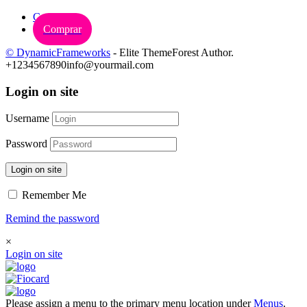
Carrinho
Comprar
© DynamicFrameworks
- Elite ThemeForest Author.
+1234567890
info@yourmail.com
Login on site
Username
Password
Login on site
Remember Me
Remind the password
×
Login on site
Please assign a menu to the primary menu location under
Menus
.