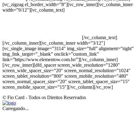
[vc_zigzag el_border_width=”8″][vc_row_inner][vc_column_inner
width=”9/12″][vc_column_text]
ELEMENTO W INDUSTRIA E
COMERCIO DE PRODUTOS DE HIGIENE PESSOAL LTDA –
RUA ANTÔNIA MARTINS LUIZ, 474 – DISTRITO
INDUSTRIAL JOÃO NAREZI – 13.347-404 – INDAIATUBA –
SP – 00.361.769/0001-35 – 353.108. 963.116 –
CLASSIFICAÇÃO FISCAL: 33062000
[/vc_column_text]
[/vc_column_inner][vc_column_inner width=”3/12″]
[vc_single_image image=”3114″ img_size=”full” alignment=”right”
img_link_target=”_blank” onclick=”custom_link”
link=”https://www.elementow.com.br/”][/vc_column_inner]
[/vc_row_inner][dfd_spacer screen_wide_resolution=”1280″
screen_wide_spacer_size=”20″ screen_normal_resolution=”1024″
screen_tablet_resolution=”800″ screen_mobile_resolution=”480″
screen_normal_spacer_size=”20″ screen_tablet_spacer_size=”15″
screen_mobile_spacer_size=”15″][/vc_column][/vc_row]
© Fio Card - Todos os Direitos Reservados
Carregando...