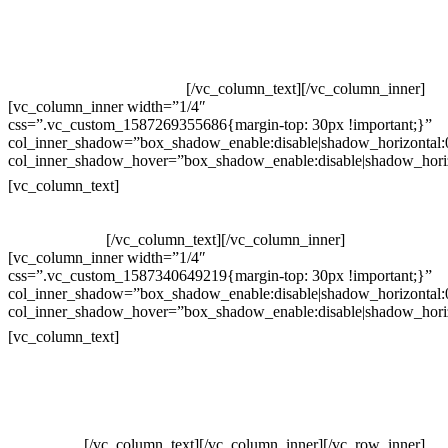
Televendas: (19) 3936-4011
Televendas: (19) 3936-4004
Whatsapp: (19) 97147-3457
Whatsapp: (19) 99832-9405
Whatsapp: (19) 99854-3749
[/vc_column_text][/vc_column_inner]
[vc_column_inner width=”1/4″
css=”.vc_custom_1587269355686{margin-top: 30px !important;}”
col_inner_shadow=”box_shadow_enable:disable|shadow_horizontal
col_inner_shadow_hover=”box_shadow_enable:disable|shadow_hori
Horário de atendimento:
[vc_column_text]
Segunda à Sexta
Das 09h às 18h
[/vc_column_text][/vc_column_inner]
[vc_column_inner width=”1/4″
css=”.vc_custom_1587340649219{margin-top: 30px !important;}”
col_inner_shadow=”box_shadow_enable:disable|shadow_horizontal
col_inner_shadow_hover=”box_shadow_enable:disable|shadow_hori
Pelo site
[vc_column_text]
Crie ou escolha sua arte
Baixar gabarito
Vendas Corporativas
Elemento W
PowerDent
[/vc_column_text][/vc_column_inner][/vc_row_inner]