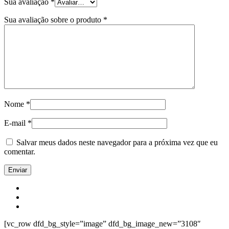
Sua avaliação
*
Sua avaliação sobre o produto
*
Nome
*
E-mail
*
Salvar meus dados neste navegador para a próxima vez que eu
comentar.
[vc_row dfd_bg_style=”image” dfd_bg_image_new=”3108″