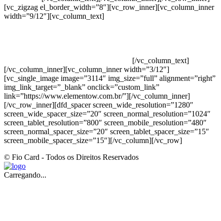
[vc_zigzag el_border_width=”8″][vc_row_inner][vc_column_inner
width=”9/12″][vc_column_text]
ELEMENTO W INDUSTRIA E
COMERCIO DE PRODUTOS DE HIGIENE PESSOAL LTDA –
RUA ANTÔNIA MARTINS LUIZ, 474 – DISTRITO
INDUSTRIAL JOÃO NAREZI – 13.347-404 – INDAIATUBA –
SP – 00.361.769/0001-35 – 353.108. 963.116 –
CLASSIFICAÇÃO FISCAL: 33062000
[/vc_column_text]
[/vc_column_inner][vc_column_inner width=”3/12″]
[vc_single_image image=”3114″ img_size=”full” alignment=”right”
img_link_target=”_blank” onclick=”custom_link”
link=”https://www.elementow.com.br/”][/vc_column_inner]
[/vc_row_inner][dfd_spacer screen_wide_resolution=”1280″
screen_wide_spacer_size=”20″ screen_normal_resolution=”1024″
screen_tablet_resolution=”800″ screen_mobile_resolution=”480″
screen_normal_spacer_size=”20″ screen_tablet_spacer_size=”15″
screen_mobile_spacer_size=”15″][/vc_column][/vc_row]
© Fio Card - Todos os Direitos Reservados
Carregando...