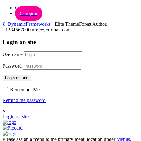
Carrinho
Comprar
© DynamicFrameworks
- Elite ThemeForest Author.
+1234567890
info@yourmail.com
Login on site
Username
Password
Login on site
Remember Me
Remind the password
×
Login on site
Please assign a menu to the primary menu location under
Menus
.