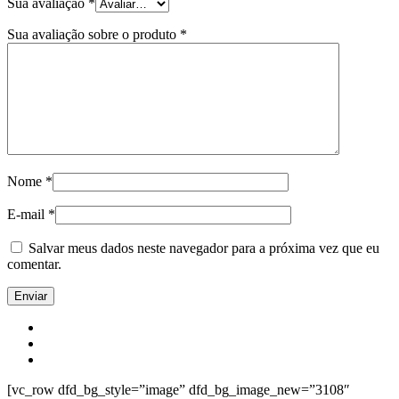
Sua avaliação
*
Sua avaliação sobre o produto
*
Nome
*
E-mail
*
Salvar meus dados neste navegador para a próxima vez que eu
comentar.
[vc_row dfd_bg_style=”image” dfd_bg_image_new=”3108″