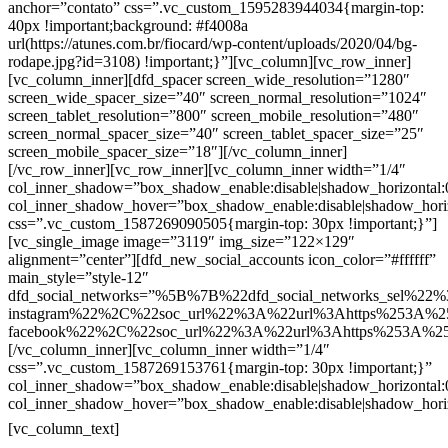
anchor=”contato” css=”.vc_custom_1595283944034{margin-top:
40px !important;background: #f4008a
url(https://atunes.com.br/fiocard/wp-content/uploads/2020/04/bg-
rodape.jpg?id=3108) !important;}”][vc_column][vc_row_inner]
[vc_column_inner][dfd_spacer screen_wide_resolution=”1280″
screen_wide_spacer_size=”40″ screen_normal_resolution=”1024″
screen_tablet_resolution=”800″ screen_mobile_resolution=”480″
screen_normal_spacer_size=”40″ screen_tablet_spacer_size=”25″
screen_mobile_spacer_size=”18″][/vc_column_inner]
[/vc_row_inner][vc_row_inner][vc_column_inner width=”1/4″
col_inner_shadow=”box_shadow_enable:disable|shadow_horizontal
col_inner_shadow_hover=”box_shadow_enable:disable|shadow_hori
css=”.vc_custom_1587269090505{margin-top: 30px !important;}”]
[vc_single_image image=”3119″ img_size=”122×129″
alignment=”center”][dfd_new_social_accounts icon_color=”#ffffff”
main_style=”style-12″
dfd_social_networks=”%5B%7B%22dfd_social_networks_sel%22%
instagram%22%2C%22soc_url%22%3A%22url%3Ahttps%253A%2
facebook%22%2C%22soc_url%22%3A%22url%3Ahttps%253A%2
[/vc_column_inner][vc_column_inner width=”1/4″
css=”.vc_custom_1587269153761{margin-top: 30px !important;}”
col_inner_shadow=”box_shadow_enable:disable|shadow_horizontal
col_inner_shadow_hover=”box_shadow_enable:disable|shadow_hori
Contatos
[vc_column_text]