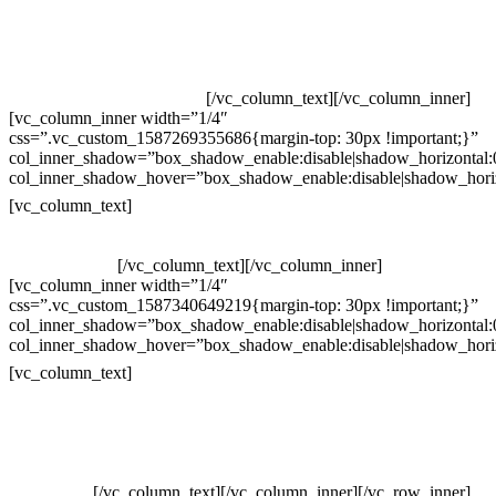
Televendas: (19) 3936-4011
Televendas: (19) 3936-4004
Whatsapp: (19) 97147-3457
Whatsapp: (19) 99832-9405
Whatsapp: (19) 99854-3749
[/vc_column_text][/vc_column_inner]
[vc_column_inner width=”1/4″
css=”.vc_custom_1587269355686{margin-top: 30px !important;}”
col_inner_shadow=”box_shadow_enable:disable|shadow_horizontal
col_inner_shadow_hover=”box_shadow_enable:disable|shadow_hori
Horário de atendimento:
[vc_column_text]
Segunda à Sexta
Das 09h às 18h
[/vc_column_text][/vc_column_inner]
[vc_column_inner width=”1/4″
css=”.vc_custom_1587340649219{margin-top: 30px !important;}”
col_inner_shadow=”box_shadow_enable:disable|shadow_horizontal
col_inner_shadow_hover=”box_shadow_enable:disable|shadow_hori
Pelo site
[vc_column_text]
Crie ou escolha sua arte
Baixar gabarito
Vendas Corporativas
Elemento W
PowerDent
[/vc_column_text][/vc_column_inner][/vc_row_inner]