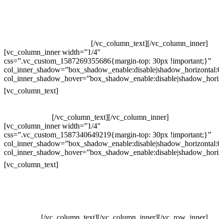
Televendas: (19) 3936-4011
Televendas: (19) 3936-4004
Whatsapp: (19) 97147-3457
Whatsapp: (19) 99832-9405
Whatsapp: (19) 99854-3749
[/vc_column_text][/vc_column_inner]
[vc_column_inner width=”1/4″
css=”.vc_custom_1587269355686{margin-top: 30px !important;}”
col_inner_shadow=”box_shadow_enable:disable|shadow_horizontal
col_inner_shadow_hover=”box_shadow_enable:disable|shadow_hori
Horário de atendimento:
[vc_column_text]
Segunda à Sexta
Das 09h às 18h
[/vc_column_text][/vc_column_inner]
[vc_column_inner width=”1/4″
css=”.vc_custom_1587340649219{margin-top: 30px !important;}”
col_inner_shadow=”box_shadow_enable:disable|shadow_horizontal
col_inner_shadow_hover=”box_shadow_enable:disable|shadow_hori
Pelo site
[vc_column_text]
Crie ou escolha sua arte
Baixar gabarito
Vendas Corporativas
Elemento W
PowerDent
[/vc_column_text][/vc_column_inner][/vc_row_inner]