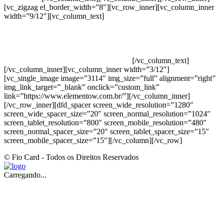
[vc_zigzag el_border_width=”8″][vc_row_inner][vc_column_inner
width=”9/12″][vc_column_text]
ELEMENTO W INDUSTRIA E
COMERCIO DE PRODUTOS DE HIGIENE PESSOAL LTDA –
RUA ANTÔNIA MARTINS LUIZ, 474 – DISTRITO
INDUSTRIAL JOÃO NAREZI – 13.347-404 – INDAIATUBA –
SP – 00.361.769/0001-35 – 353.108. 963.116 –
CLASSIFICAÇÃO FISCAL: 33062000
[/vc_column_text]
[/vc_column_inner][vc_column_inner width=”3/12″]
[vc_single_image image=”3114″ img_size=”full” alignment=”right”
img_link_target=”_blank” onclick=”custom_link”
link=”https://www.elementow.com.br/”][/vc_column_inner]
[/vc_row_inner][dfd_spacer screen_wide_resolution=”1280″
screen_wide_spacer_size=”20″ screen_normal_resolution=”1024″
screen_tablet_resolution=”800″ screen_mobile_resolution=”480″
screen_normal_spacer_size=”20″ screen_tablet_spacer_size=”15″
screen_mobile_spacer_size=”15″][/vc_column][/vc_row]
© Fio Card - Todos os Direitos Reservados
Carregando...