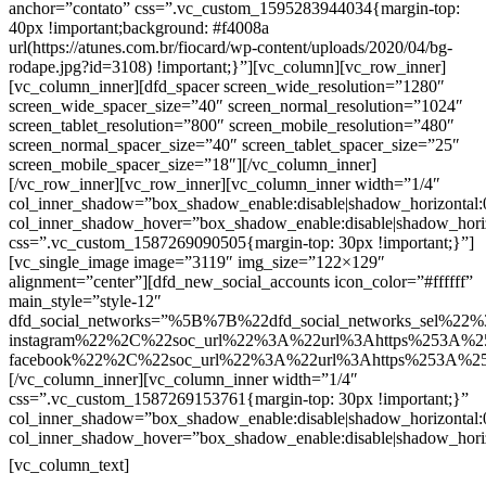
anchor=”contato” css=”.vc_custom_1595283944034{margin-top:
40px !important;background: #f4008a
url(https://atunes.com.br/fiocard/wp-content/uploads/2020/04/bg-
rodape.jpg?id=3108) !important;}”][vc_column][vc_row_inner]
[vc_column_inner][dfd_spacer screen_wide_resolution=”1280″
screen_wide_spacer_size=”40″ screen_normal_resolution=”1024″
screen_tablet_resolution=”800″ screen_mobile_resolution=”480″
screen_normal_spacer_size=”40″ screen_tablet_spacer_size=”25″
screen_mobile_spacer_size=”18″][/vc_column_inner]
[/vc_row_inner][vc_row_inner][vc_column_inner width=”1/4″
col_inner_shadow=”box_shadow_enable:disable|shadow_horizontal
col_inner_shadow_hover=”box_shadow_enable:disable|shadow_hori
css=”.vc_custom_1587269090505{margin-top: 30px !important;}”]
[vc_single_image image=”3119″ img_size=”122×129″
alignment=”center”][dfd_new_social_accounts icon_color=”#ffffff”
main_style=”style-12″
dfd_social_networks=”%5B%7B%22dfd_social_networks_sel%22%
instagram%22%2C%22soc_url%22%3A%22url%3Ahttps%253A%2
facebook%22%2C%22soc_url%22%3A%22url%3Ahttps%253A%2
[/vc_column_inner][vc_column_inner width=”1/4″
css=”.vc_custom_1587269153761{margin-top: 30px !important;}”
col_inner_shadow=”box_shadow_enable:disable|shadow_horizontal
col_inner_shadow_hover=”box_shadow_enable:disable|shadow_hori
Contatos
[vc_column_text]