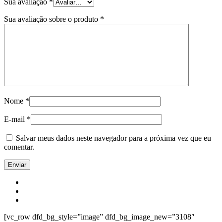
Sua avaliação
*
Sua avaliação sobre o produto
*
Nome
*
E-mail
*
Salvar meus dados neste navegador para a próxima vez que eu
comentar.
[vc_row dfd_bg_style=”image” dfd_bg_image_new=”3108″