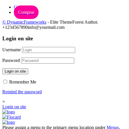
Carrinho
Comprar
© DynamicFrameworks
- Elite ThemeForest Author.
+1234567890
info@yourmail.com
Login on site
Username
Password
Login on site
Remember Me
Remind the password
×
Login on site
Please assign a menu to the primary menu location under
Menus
.