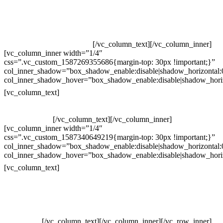
Televendas: (19) 3936-4011
Televendas: (19) 3936-4004
Whatsapp: (19) 97147-3457
Whatsapp: (19) 99832-9405
Whatsapp: (19) 99854-3749
[/vc_column_text][/vc_column_inner]
[vc_column_inner width=”1/4″
css=”.vc_custom_1587269355686{margin-top: 30px !important;}”
col_inner_shadow=”box_shadow_enable:disable|shadow_horizontal
col_inner_shadow_hover=”box_shadow_enable:disable|shadow_hori
Horário de atendimento:
[vc_column_text]
Segunda à Sexta
Das 09h às 18h
[/vc_column_text][/vc_column_inner]
[vc_column_inner width=”1/4″
css=”.vc_custom_1587340649219{margin-top: 30px !important;}”
col_inner_shadow=”box_shadow_enable:disable|shadow_horizontal
col_inner_shadow_hover=”box_shadow_enable:disable|shadow_hori
Pelo site
[vc_column_text]
Crie ou escolha sua arte
Baixar gabarito
Vendas Corporativas
Elemento W
PowerDent
[/vc_column_text][/vc_column_inner][/vc_row_inner]