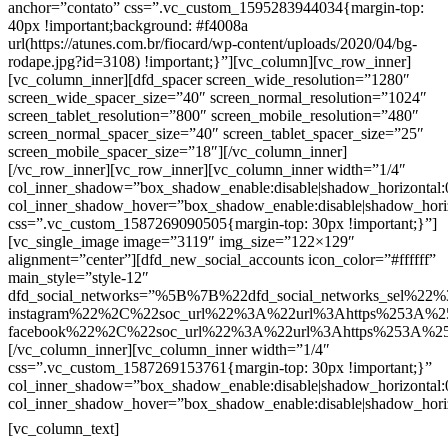
anchor=”contato” css=”.vc_custom_1595283944034{margin-top:
40px !important;background: #f4008a
url(https://atunes.com.br/fiocard/wp-content/uploads/2020/04/bg-
rodape.jpg?id=3108) !important;}”][vc_column][vc_row_inner]
[vc_column_inner][dfd_spacer screen_wide_resolution=”1280″
screen_wide_spacer_size=”40″ screen_normal_resolution=”1024″
screen_tablet_resolution=”800″ screen_mobile_resolution=”480″
screen_normal_spacer_size=”40″ screen_tablet_spacer_size=”25″
screen_mobile_spacer_size=”18″][/vc_column_inner]
[/vc_row_inner][vc_row_inner][vc_column_inner width=”1/4″
col_inner_shadow=”box_shadow_enable:disable|shadow_horizontal
col_inner_shadow_hover=”box_shadow_enable:disable|shadow_hori
css=”.vc_custom_1587269090505{margin-top: 30px !important;}”]
[vc_single_image image=”3119″ img_size=”122×129″
alignment=”center”][dfd_new_social_accounts icon_color=”#ffffff”
main_style=”style-12″
dfd_social_networks=”%5B%7B%22dfd_social_networks_sel%22%
instagram%22%2C%22soc_url%22%3A%22url%3Ahttps%253A%2
facebook%22%2C%22soc_url%22%3A%22url%3Ahttps%253A%2
[/vc_column_inner][vc_column_inner width=”1/4″
css=”.vc_custom_1587269153761{margin-top: 30px !important;}”
col_inner_shadow=”box_shadow_enable:disable|shadow_horizontal
col_inner_shadow_hover=”box_shadow_enable:disable|shadow_hori
Contatos
[vc_column_text]