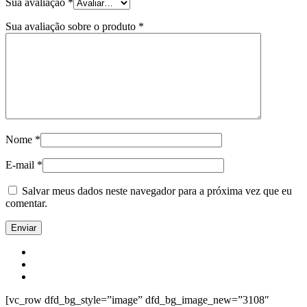
Sua avaliação
*
Sua avaliação sobre o produto
*
Nome
*
E-mail
*
Salvar meus dados neste navegador para a próxima vez que eu
comentar.
[vc_row dfd_bg_style=”image” dfd_bg_image_new=”3108″