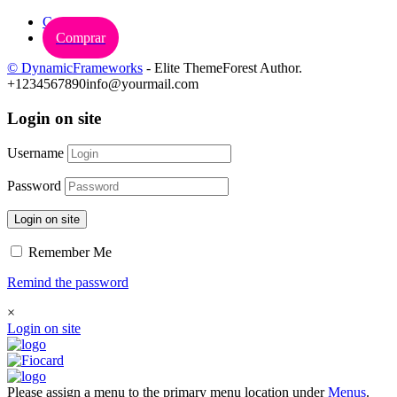
Carrinho
Comprar
© DynamicFrameworks
- Elite ThemeForest Author.
+1234567890
info@yourmail.com
Login on site
Username
Password
Login on site
Remember Me
Remind the password
×
Login on site
Please assign a menu to the primary menu location under
Menus
.