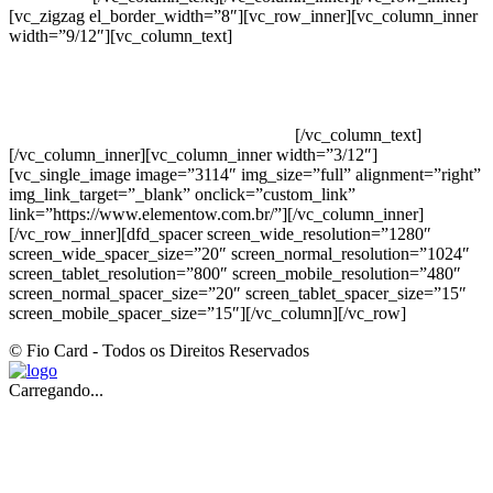
[vc_zigzag el_border_width=”8″][vc_row_inner][vc_column_inner
width=”9/12″][vc_column_text]
ELEMENTO W INDUSTRIA E
COMERCIO DE PRODUTOS DE HIGIENE PESSOAL LTDA –
RUA ANTÔNIA MARTINS LUIZ, 474 – DISTRITO
INDUSTRIAL JOÃO NAREZI – 13.347-404 – INDAIATUBA –
SP – 00.361.769/0001-35 – 353.108. 963.116 –
CLASSIFICAÇÃO FISCAL: 33062000
[/vc_column_text]
[/vc_column_inner][vc_column_inner width=”3/12″]
[vc_single_image image=”3114″ img_size=”full” alignment=”right”
img_link_target=”_blank” onclick=”custom_link”
link=”https://www.elementow.com.br/”][/vc_column_inner]
[/vc_row_inner][dfd_spacer screen_wide_resolution=”1280″
screen_wide_spacer_size=”20″ screen_normal_resolution=”1024″
screen_tablet_resolution=”800″ screen_mobile_resolution=”480″
screen_normal_spacer_size=”20″ screen_tablet_spacer_size=”15″
screen_mobile_spacer_size=”15″][/vc_column][/vc_row]
© Fio Card - Todos os Direitos Reservados
Carregando...