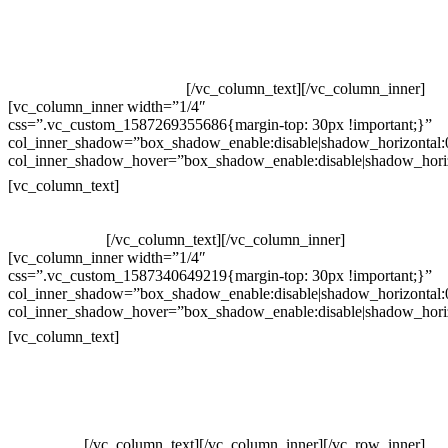
Televendas: (19) 3936-4011
Televendas: (19) 3936-4004
Whatsapp: (19) 97147-3457
Whatsapp: (19) 99832-9405
Whatsapp: (19) 99854-3749
[/vc_column_text][/vc_column_inner]
[vc_column_inner width=”1/4″
css=”.vc_custom_1587269355686{margin-top: 30px !important;}”
col_inner_shadow=”box_shadow_enable:disable|shadow_horizontal
col_inner_shadow_hover=”box_shadow_enable:disable|shadow_hori
Horário de atendimento:
[vc_column_text]
Segunda à Sexta
Das 09h às 18h
[/vc_column_text][/vc_column_inner]
[vc_column_inner width=”1/4″
css=”.vc_custom_1587340649219{margin-top: 30px !important;}”
col_inner_shadow=”box_shadow_enable:disable|shadow_horizontal
col_inner_shadow_hover=”box_shadow_enable:disable|shadow_hori
Pelo site
[vc_column_text]
Crie ou escolha sua arte
Baixar gabarito
Vendas Corporativas
Elemento W
PowerDent
[/vc_column_text][/vc_column_inner][/vc_row_inner]