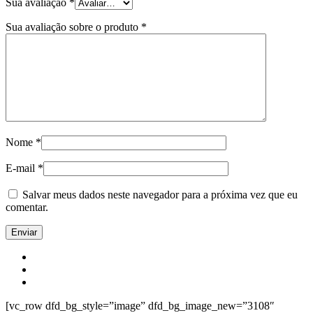
Sua avaliação
*
Sua avaliação sobre o produto
*
Nome
*
E-mail
*
Salvar meus dados neste navegador para a próxima vez que eu
comentar.
[vc_row dfd_bg_style=”image” dfd_bg_image_new=”3108″