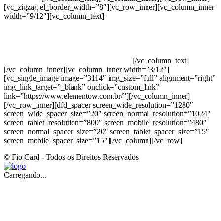
[vc_zigzag el_border_width=”8″][vc_row_inner][vc_column_inner
width=”9/12″][vc_column_text]
ELEMENTO W INDUSTRIA E
COMERCIO DE PRODUTOS DE HIGIENE PESSOAL LTDA –
RUA ANTÔNIA MARTINS LUIZ, 474 – DISTRITO
INDUSTRIAL JOÃO NAREZI – 13.347-404 – INDAIATUBA –
SP – 00.361.769/0001-35 – 353.108. 963.116 –
CLASSIFICAÇÃO FISCAL: 33062000
[/vc_column_text]
[/vc_column_inner][vc_column_inner width=”3/12″]
[vc_single_image image=”3114″ img_size=”full” alignment=”right”
img_link_target=”_blank” onclick=”custom_link”
link=”https://www.elementow.com.br/”][/vc_column_inner]
[/vc_row_inner][dfd_spacer screen_wide_resolution=”1280″
screen_wide_spacer_size=”20″ screen_normal_resolution=”1024″
screen_tablet_resolution=”800″ screen_mobile_resolution=”480″
screen_normal_spacer_size=”20″ screen_tablet_spacer_size=”15″
screen_mobile_spacer_size=”15″][/vc_column][/vc_row]
© Fio Card - Todos os Direitos Reservados
Carregando...