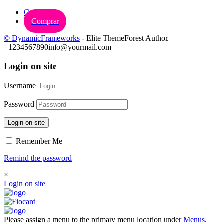
Carrinho
Comprar
© DynamicFrameworks
- Elite ThemeForest Author.
+1234567890
info@yourmail.com
Login on site
Username
Password
Login on site
Remember Me
Remind the password
×
Login on site
Please assign a menu to the primary menu location under
Menus
.