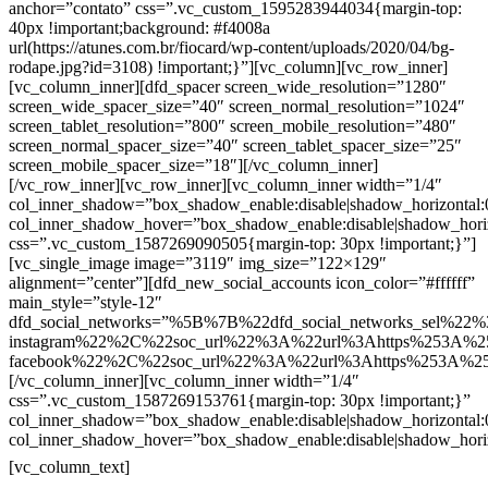
anchor=”contato” css=”.vc_custom_1595283944034{margin-top:
40px !important;background: #f4008a
url(https://atunes.com.br/fiocard/wp-content/uploads/2020/04/bg-
rodape.jpg?id=3108) !important;}”][vc_column][vc_row_inner]
[vc_column_inner][dfd_spacer screen_wide_resolution=”1280″
screen_wide_spacer_size=”40″ screen_normal_resolution=”1024″
screen_tablet_resolution=”800″ screen_mobile_resolution=”480″
screen_normal_spacer_size=”40″ screen_tablet_spacer_size=”25″
screen_mobile_spacer_size=”18″][/vc_column_inner]
[/vc_row_inner][vc_row_inner][vc_column_inner width=”1/4″
col_inner_shadow=”box_shadow_enable:disable|shadow_horizontal
col_inner_shadow_hover=”box_shadow_enable:disable|shadow_hori
css=”.vc_custom_1587269090505{margin-top: 30px !important;}”]
[vc_single_image image=”3119″ img_size=”122×129″
alignment=”center”][dfd_new_social_accounts icon_color=”#ffffff”
main_style=”style-12″
dfd_social_networks=”%5B%7B%22dfd_social_networks_sel%22%
instagram%22%2C%22soc_url%22%3A%22url%3Ahttps%253A%2
facebook%22%2C%22soc_url%22%3A%22url%3Ahttps%253A%2
[/vc_column_inner][vc_column_inner width=”1/4″
css=”.vc_custom_1587269153761{margin-top: 30px !important;}”
col_inner_shadow=”box_shadow_enable:disable|shadow_horizontal
col_inner_shadow_hover=”box_shadow_enable:disable|shadow_hori
Contatos
[vc_column_text]