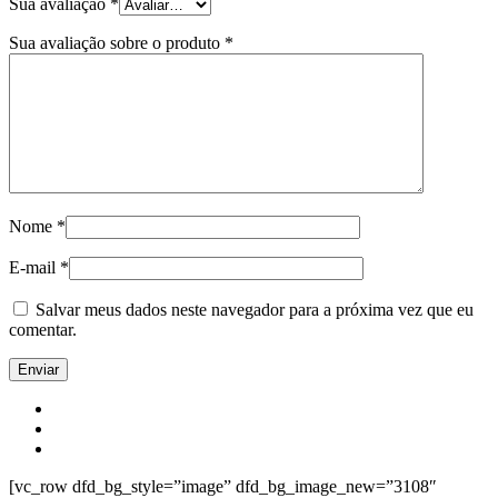
Sua avaliação
*
Sua avaliação sobre o produto
*
Nome
*
E-mail
*
Salvar meus dados neste navegador para a próxima vez que eu
comentar.
[vc_row dfd_bg_style=”image” dfd_bg_image_new=”3108″