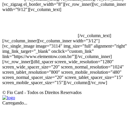
[vc_zigzag el_border_width=”8″][vc_row_inner][vc_column_inner
width=”9/12″][vc_column_text]
ELEMENTO W INDUSTRIA E
COMERCIO DE PRODUTOS DE HIGIENE PESSOAL LTDA –
RUA ANTÔNIA MARTINS LUIZ, 474 – DISTRITO
INDUSTRIAL JOÃO NAREZI – 13.347-404 – INDAIATUBA –
SP – 00.361.769/0001-35 – 353.108. 963.116 –
CLASSIFICAÇÃO FISCAL: 33062000
[/vc_column_text]
[/vc_column_inner][vc_column_inner width=”3/12″]
[vc_single_image image=”3114″ img_size=”full” alignment=”right”
img_link_target=”_blank” onclick=”custom_link”
link=”https://www.elementow.com.br/”][/vc_column_inner]
[/vc_row_inner][dfd_spacer screen_wide_resolution=”1280″
screen_wide_spacer_size=”20″ screen_normal_resolution=”1024″
screen_tablet_resolution=”800″ screen_mobile_resolution=”480″
screen_normal_spacer_size=”20″ screen_tablet_spacer_size=”15″
screen_mobile_spacer_size=”15″][/vc_column][/vc_row]
© Fio Card - Todos os Direitos Reservados
Carregando...