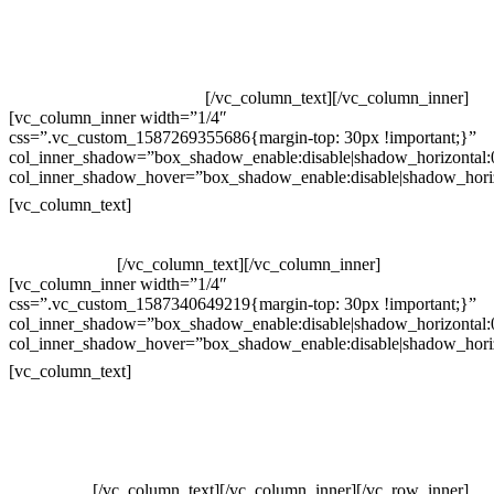
Televendas: (19) 3936-4011
Televendas: (19) 3936-4004
Whatsapp: (19) 97147-3457
Whatsapp: (19) 99832-9405
Whatsapp: (19) 99854-3749
[/vc_column_text][/vc_column_inner]
[vc_column_inner width=”1/4″
css=”.vc_custom_1587269355686{margin-top: 30px !important;}”
col_inner_shadow=”box_shadow_enable:disable|shadow_horizontal
col_inner_shadow_hover=”box_shadow_enable:disable|shadow_hori
Horário de atendimento:
[vc_column_text]
Segunda à Sexta
Das 09h às 18h
[/vc_column_text][/vc_column_inner]
[vc_column_inner width=”1/4″
css=”.vc_custom_1587340649219{margin-top: 30px !important;}”
col_inner_shadow=”box_shadow_enable:disable|shadow_horizontal
col_inner_shadow_hover=”box_shadow_enable:disable|shadow_hori
Pelo site
[vc_column_text]
Crie ou escolha sua arte
Baixar gabarito
Vendas Corporativas
Elemento W
PowerDent
[/vc_column_text][/vc_column_inner][/vc_row_inner]