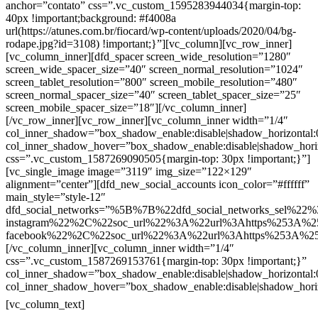
anchor=”contato” css=”.vc_custom_1595283944034{margin-top:
40px !important;background: #f4008a
url(https://atunes.com.br/fiocard/wp-content/uploads/2020/04/bg-
rodape.jpg?id=3108) !important;}”][vc_column][vc_row_inner]
[vc_column_inner][dfd_spacer screen_wide_resolution=”1280″
screen_wide_spacer_size=”40″ screen_normal_resolution=”1024″
screen_tablet_resolution=”800″ screen_mobile_resolution=”480″
screen_normal_spacer_size=”40″ screen_tablet_spacer_size=”25″
screen_mobile_spacer_size=”18″][/vc_column_inner]
[/vc_row_inner][vc_row_inner][vc_column_inner width=”1/4″
col_inner_shadow=”box_shadow_enable:disable|shadow_horizontal
col_inner_shadow_hover=”box_shadow_enable:disable|shadow_hori
css=”.vc_custom_1587269090505{margin-top: 30px !important;}”]
[vc_single_image image=”3119″ img_size=”122×129″
alignment=”center”][dfd_new_social_accounts icon_color=”#ffffff”
main_style=”style-12″
dfd_social_networks=”%5B%7B%22dfd_social_networks_sel%22%
instagram%22%2C%22soc_url%22%3A%22url%3Ahttps%253A%2
facebook%22%2C%22soc_url%22%3A%22url%3Ahttps%253A%2
[/vc_column_inner][vc_column_inner width=”1/4″
css=”.vc_custom_1587269153761{margin-top: 30px !important;}”
col_inner_shadow=”box_shadow_enable:disable|shadow_horizontal
col_inner_shadow_hover=”box_shadow_enable:disable|shadow_hori
Contatos
[vc_column_text]