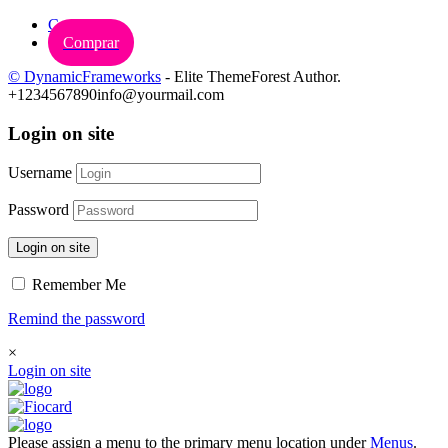
Carrinho
Comprar
© DynamicFrameworks
- Elite ThemeForest Author.
+1234567890
info@yourmail.com
Login on site
Username
Password
Login on site
Remember Me
Remind the password
×
Login on site
Please assign a menu to the primary menu location under
Menus
.