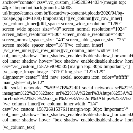
anchor=”contato” css=”.vc_custom_1595283944034{margin-top:
40px !important;background: #f4008a
url(https://atunes.com.br/fiocard/wp-content/uploads/2020/04/bg-
rodape.jpg?id=3108) !important;}”][vc_column][vc_row_inner]
[vc_column_inner][dfd_spacer screen_wide_resolution=”1280″
screen_wide_spacer_size=”40″ screen_normal_resolution=”1024″
screen_tablet_resolution=”800″ screen_mobile_resolution=”480″
screen_normal_spacer_size=”40″ screen_tablet_spacer_size=”25″
screen_mobile_spacer_size=”18″][/vc_column_inner]
[/vc_row_inner][vc_row_inner][vc_column_inner width=”1/4″
col_inner_shadow=”box_shadow_enable:disable|shadow_horizontal
col_inner_shadow_hover=”box_shadow_enable:disable|shadow_hori
css=”.vc_custom_1587269090505{margin-top: 30px !important;}”]
[vc_single_image image=”3119″ img_size=”122×129″
alignment=”center”][dfd_new_social_accounts icon_color=”#ffffff”
main_style=”style-12″
dfd_social_networks=”%5B%7B%22dfd_social_networks_sel%22%
instagram%22%2C%22soc_url%22%3A%22url%3Ahttps%253A%2
facebook%22%2C%22soc_url%22%3A%22url%3Ahttps%253A%2
[/vc_column_inner][vc_column_inner width=”1/4″
css=”.vc_custom_1587269153761{margin-top: 30px !important;}”
col_inner_shadow=”box_shadow_enable:disable|shadow_horizontal
col_inner_shadow_hover=”box_shadow_enable:disable|shadow_hori
Contatos
[vc_column_text]