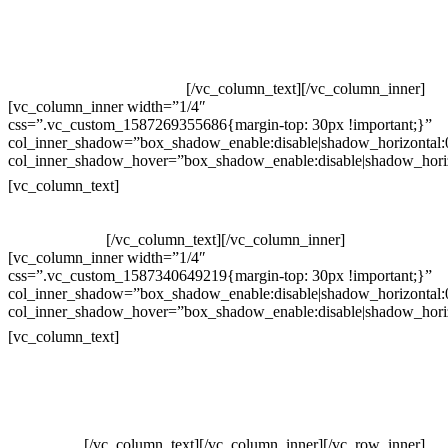
Televendas: (19) 3936-4011
Televendas: (19) 3936-4004
Whatsapp: (19) 97147-3457
Whatsapp: (19) 99832-9405
Whatsapp: (19) 99854-3749
[/vc_column_text][/vc_column_inner]
[vc_column_inner width=”1/4″
css=”.vc_custom_1587269355686{margin-top: 30px !important;}”
col_inner_shadow=”box_shadow_enable:disable|shadow_horizontal
col_inner_shadow_hover=”box_shadow_enable:disable|shadow_hori
Horário de atendimento:
[vc_column_text]
Segunda à Sexta
Das 09h às 18h
[/vc_column_text][/vc_column_inner]
[vc_column_inner width=”1/4″
css=”.vc_custom_1587340649219{margin-top: 30px !important;}”
col_inner_shadow=”box_shadow_enable:disable|shadow_horizontal
col_inner_shadow_hover=”box_shadow_enable:disable|shadow_hori
Pelo site
[vc_column_text]
Crie ou escolha sua arte
Baixar gabarito
Vendas Corporativas
Elemento W
PowerDent
[/vc_column_text][/vc_column_inner][/vc_row_inner]