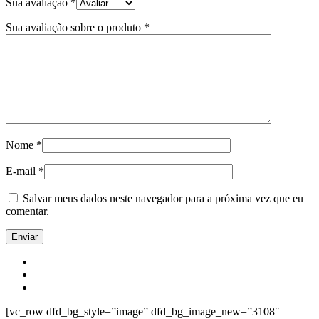
Sua avaliação
*
Sua avaliação sobre o produto
*
Nome
*
E-mail
*
Salvar meus dados neste navegador para a próxima vez que eu
comentar.
[vc_row dfd_bg_style=”image” dfd_bg_image_new=”3108″