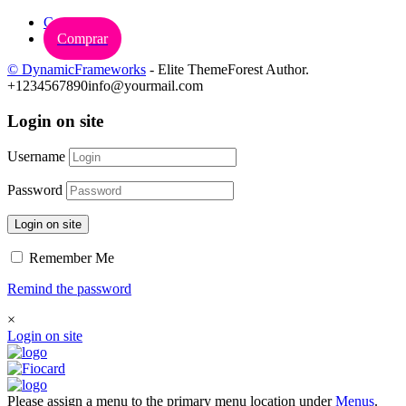
Carrinho
Comprar
© DynamicFrameworks
- Elite ThemeForest Author.
+1234567890
info@yourmail.com
Login on site
Username
Password
Login on site
Remember Me
Remind the password
×
Login on site
Please assign a menu to the primary menu location under
Menus
.