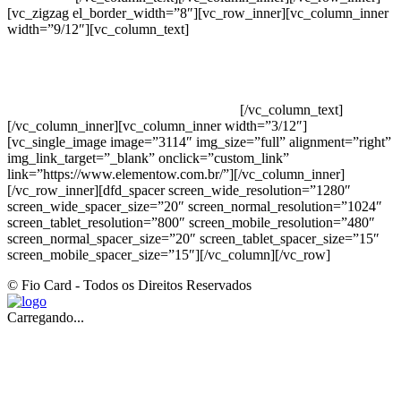
[vc_zigzag el_border_width=”8″][vc_row_inner][vc_column_inner
width=”9/12″][vc_column_text]
ELEMENTO W INDUSTRIA E
COMERCIO DE PRODUTOS DE HIGIENE PESSOAL LTDA –
RUA ANTÔNIA MARTINS LUIZ, 474 – DISTRITO
INDUSTRIAL JOÃO NAREZI – 13.347-404 – INDAIATUBA –
SP – 00.361.769/0001-35 – 353.108. 963.116 –
CLASSIFICAÇÃO FISCAL: 33062000
[/vc_column_text]
[/vc_column_inner][vc_column_inner width=”3/12″]
[vc_single_image image=”3114″ img_size=”full” alignment=”right”
img_link_target=”_blank” onclick=”custom_link”
link=”https://www.elementow.com.br/”][/vc_column_inner]
[/vc_row_inner][dfd_spacer screen_wide_resolution=”1280″
screen_wide_spacer_size=”20″ screen_normal_resolution=”1024″
screen_tablet_resolution=”800″ screen_mobile_resolution=”480″
screen_normal_spacer_size=”20″ screen_tablet_spacer_size=”15″
screen_mobile_spacer_size=”15″][/vc_column][/vc_row]
© Fio Card - Todos os Direitos Reservados
Carregando...